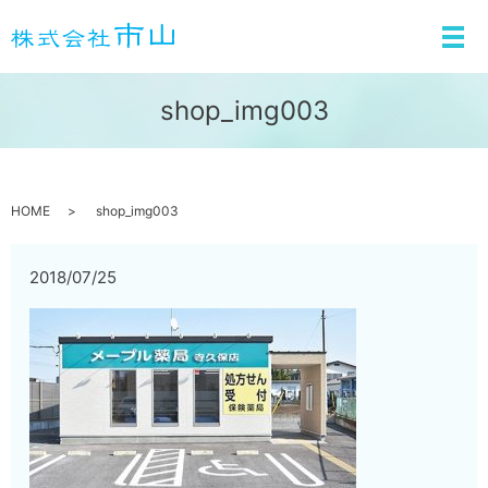
メ
shop_img003
HOME
shop_img003
2018/07/25