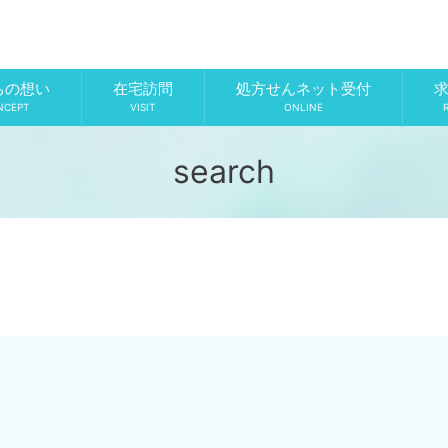
ちの想い
在宅訪問
処方せんネット受付
NCEPT
VISIT
ONLINE
search