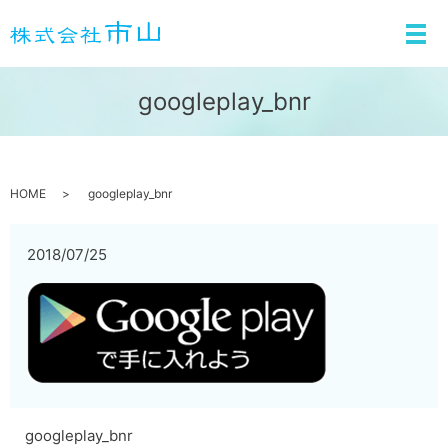
メ
googleplay_bnr
HOME
googleplay_bnr
2018/07/25
googleplay_bnr