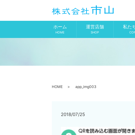
ホーム
運営店舗
私た
HOME
SHOP
CO
HOME
app_img003
2018/07/25