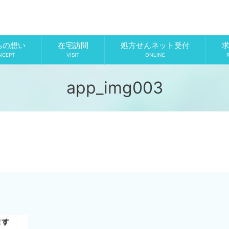
ちの想い
在宅訪問
処方せんネット受付
NCEPT
VISIT
ONLINE
app_img003