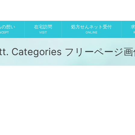
ちの想い
在宅訪問
処方せんネット受付
NCEPT
VISIT
ONLINE
tt. Categories フリーページ